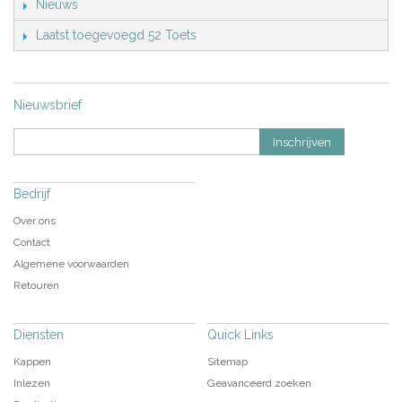
Nieuws
Laatst toegevoegd 52 Toets
Nieuwsbrief
Inschrijven
Bedrijf
Over ons
Contact
Algemene voorwaarden
Retouren
Diensten
Quick Links
Kappen
Sitemap
Inlezen
Geavanceerd zoeken