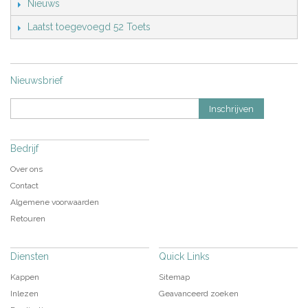
Nieuws
Laatst toegevoegd 52 Toets
Nieuwsbrief
Inschrijven
Bedrijf
Over ons
Contact
Algemene voorwaarden
Retouren
Diensten
Quick Links
Kappen
Sitemap
Inlezen
Geavanceerd zoeken