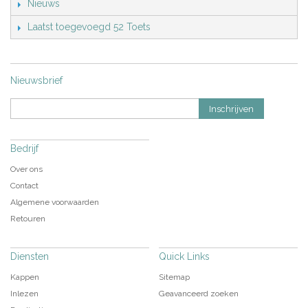
Nieuws
Laatst toegevoegd 52 Toets
Nieuwsbrief
Inschrijven
Bedrijf
Over ons
Contact
Algemene voorwaarden
Retouren
Diensten
Quick Links
Kappen
Sitemap
Inlezen
Geavanceerd zoeken