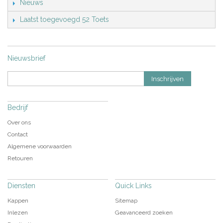
Nieuws
Laatst toegevoegd 52 Toets
Nieuwsbrief
Inschrijven
Bedrijf
Over ons
Contact
Algemene voorwaarden
Retouren
Diensten
Quick Links
Kappen
Sitemap
Inlezen
Geavanceerd zoeken