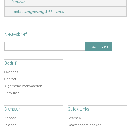
Nieuws
Laatst toegevoegd 52 Toets
Nieuwsbrief
Inschrijven
Bedrijf
Over ons
Contact
Algemene voorwaarden
Retouren
Diensten
Quick Links
Kappen
Sitemap
Inlezen
Geavanceerd zoeken