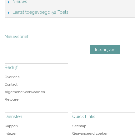
Nieuws
Laatst toegevoegd 52 Toets
Nieuwsbrief
Inschrijven
Bedrijf
Over ons
Contact
Algemene voorwaarden
Retouren
Diensten
Quick Links
Kappen
Sitemap
Inlezen
Geavanceerd zoeken