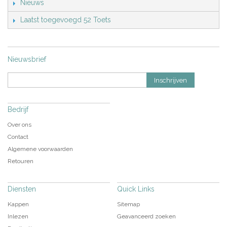
Nieuws
Laatst toegevoegd 52 Toets
Nieuwsbrief
Inschrijven
Bedrijf
Over ons
Contact
Algemene voorwaarden
Retouren
Diensten
Quick Links
Kappen
Sitemap
Inlezen
Geavanceerd zoeken