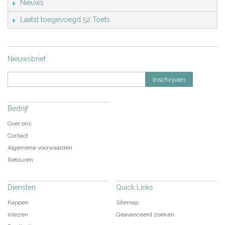
Nieuws
Laatst toegevoegd 52 Toets
Nieuwsbrief
Inschrijven
Bedrijf
Over ons
Contact
Algemene voorwaarden
Retouren
Diensten
Quick Links
Kappen
Sitemap
Inlezen
Geavanceerd zoeken