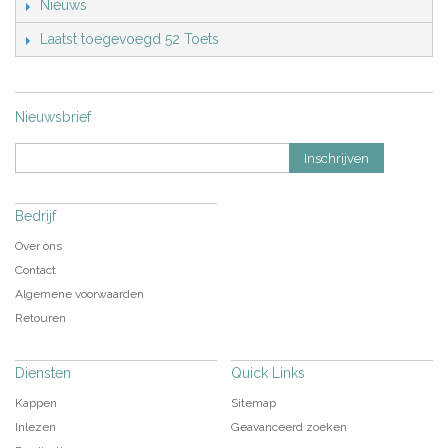
Nieuws
Laatst toegevoegd 52 Toets
Nieuwsbrief
Inschrijven
Bedrijf
Over ons
Contact
Algemene voorwaarden
Retouren
Diensten
Quick Links
Kappen
Sitemap
Inlezen
Geavanceerd zoeken