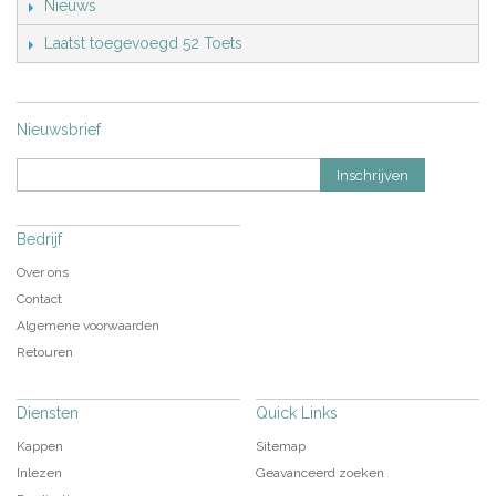
Nieuws
Laatst toegevoegd 52 Toets
Nieuwsbrief
Inschrijven
Bedrijf
Over ons
Contact
Algemene voorwaarden
Retouren
Diensten
Quick Links
Kappen
Sitemap
Inlezen
Geavanceerd zoeken