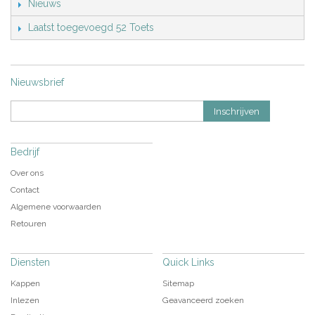
Nieuws
Laatst toegevoegd 52 Toets
Nieuwsbrief
Inschrijven
Bedrijf
Over ons
Contact
Algemene voorwaarden
Retouren
Diensten
Quick Links
Kappen
Sitemap
Inlezen
Geavanceerd zoeken