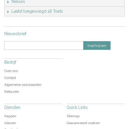
Nieuws
Laatst toegevoegd 18 Toets
Nieuwsbrief
Inschrijven
Bedrijf
Over ons
Contact
Algemene voorwaarden
Retouren
Diensten
Quick Links
Kappen
Sitemap
Inlezen
Geavanceerd zoeken