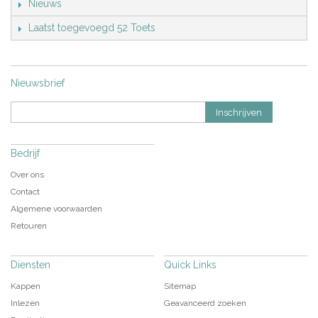
Nieuws
Laatst toegevoegd 52 Toets
Nieuwsbrief
Inschrijven
Bedrijf
Over ons
Contact
Algemene voorwaarden
Retouren
Diensten
Quick Links
Kappen
Sitemap
Inlezen
Geavanceerd zoeken