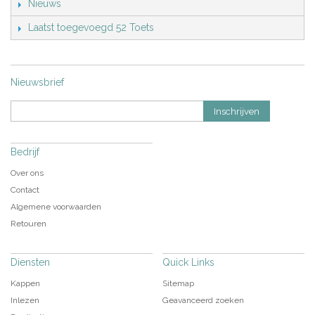
Nieuws
Laatst toegevoegd 52 Toets
Nieuwsbrief
Inschrijven
Bedrijf
Over ons
Contact
Algemene voorwaarden
Retouren
Diensten
Quick Links
Kappen
Sitemap
Inlezen
Geavanceerd zoeken