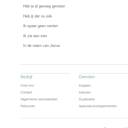
Heb je al genoeg genoten
Heb jij dat nu ook
Ik spaar geen centen
Ik zie een ster
In de naam van Jezus
Bedrijf
Diensten
Over ons
Kappen
Contact
Inlezen
Algemene voorwaarden
Duplicatie
Retouren
Speciale arrangementen