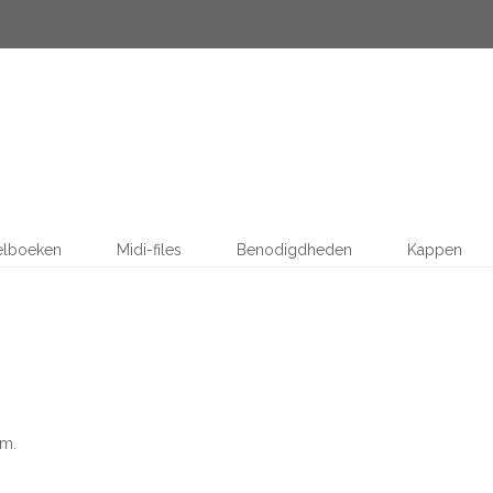
elboeken
Midi-files
Benodigdheden
Kappen
 m.