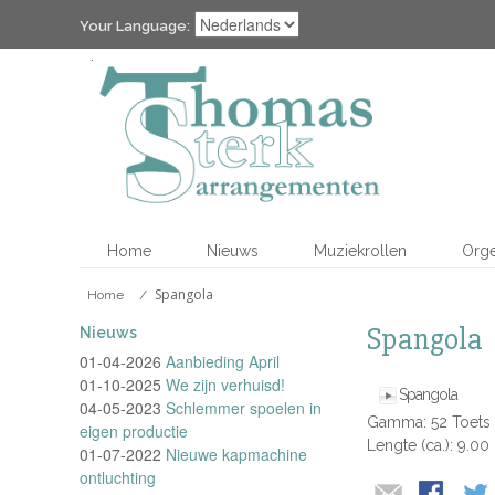
Your Language:
Home
Nieuws
Muziekrollen
Org
Spangola
Home
/
Spangola
Nieuws
01-04-2026
Aanbieding April
01-10-2025
We zijn verhuisd!
Spangola
04-05-2023
Schlemmer spoelen in
Gamma: 52 Toets
eigen productie
Lengte (ca.): 9.00
01-07-2022
Nieuwe kapmachine
ontluchting