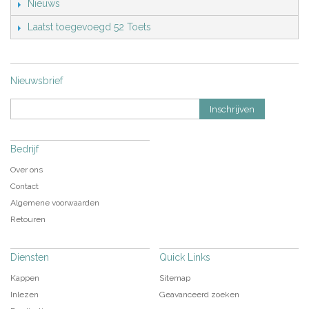
Nieuws
Laatst toegevoegd 52 Toets
Nieuwsbrief
Inschrijven
Bedrijf
Over ons
Contact
Algemene voorwaarden
Retouren
Diensten
Quick Links
Kappen
Sitemap
Inlezen
Geavanceerd zoeken