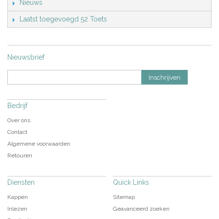
Nieuws
Laatst toegevoegd 52 Toets
Nieuwsbrief
Inschrijven
Bedrijf
Over ons
Contact
Algemene voorwaarden
Retouren
Diensten
Quick Links
Kappen
Sitemap
Inlezen
Geavanceerd zoeken