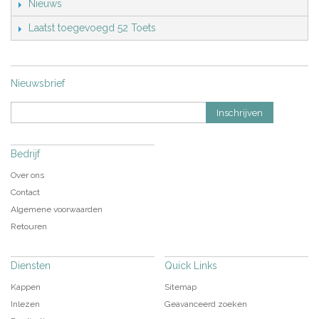
Nieuws
Laatst toegevoegd 52 Toets
Nieuwsbrief
Inschrijven
Bedrijf
Over ons
Contact
Algemene voorwaarden
Retouren
Diensten
Quick Links
Kappen
Sitemap
Inlezen
Geavanceerd zoeken