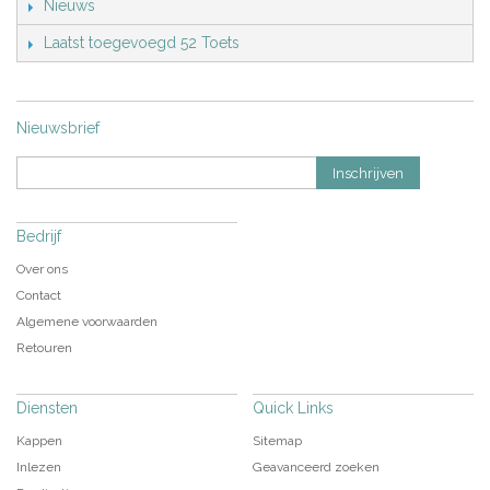
Nieuws
Laatst toegevoegd 52 Toets
Nieuwsbrief
Inschrijven
Bedrijf
Over ons
Contact
Algemene voorwaarden
Retouren
Diensten
Quick Links
Kappen
Sitemap
Inlezen
Geavanceerd zoeken