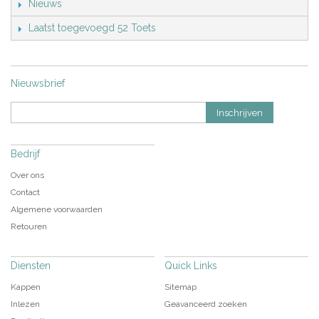
Nieuws
Laatst toegevoegd 52 Toets
Nieuwsbrief
Inschrijven
Bedrijf
Over ons
Contact
Algemene voorwaarden
Retouren
Diensten
Quick Links
Kappen
Sitemap
Inlezen
Geavanceerd zoeken