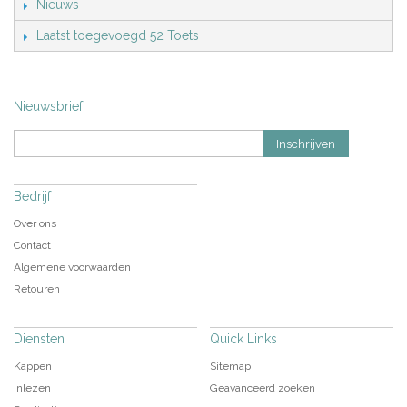
Nieuws
Laatst toegevoegd 52 Toets
Nieuwsbrief
Inschrijven
Bedrijf
Over ons
Contact
Algemene voorwaarden
Retouren
Diensten
Quick Links
Kappen
Sitemap
Inlezen
Geavanceerd zoeken