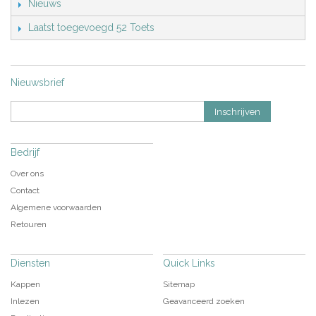
Nieuws
Laatst toegevoegd 52 Toets
Nieuwsbrief
Inschrijven
Bedrijf
Over ons
Contact
Algemene voorwaarden
Retouren
Diensten
Quick Links
Kappen
Sitemap
Inlezen
Geavanceerd zoeken