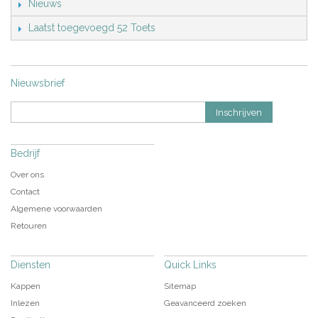
Nieuws
Laatst toegevoegd 52 Toets
Nieuwsbrief
Inschrijven
Bedrijf
Over ons
Contact
Algemene voorwaarden
Retouren
Diensten
Quick Links
Kappen
Sitemap
Inlezen
Geavanceerd zoeken