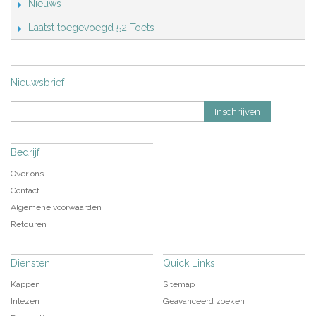
Nieuws
Laatst toegevoegd 52 Toets
Nieuwsbrief
Inschrijven
Bedrijf
Over ons
Contact
Algemene voorwaarden
Retouren
Diensten
Quick Links
Kappen
Sitemap
Inlezen
Geavanceerd zoeken